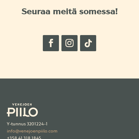
Seuraa meitä somessa!
Y-tunnus 3201224-1
info@venejoenpiilo.com
+358 41 318 1845