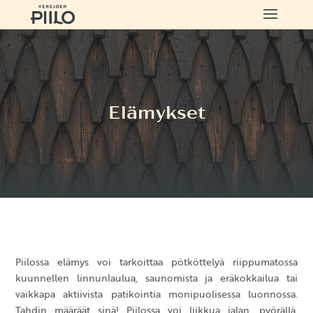
Elämykset
Piilossa elämys voi tarkoittaa pötköttelyä riippumatossa
kuunnellen linnunlaulua, saunomista ja eräkokkailua tai
vaikkapa aktiivista patikointia monipuolisessa luonnossa.
Tahdin määräät sinä! Piilossa voi liikkua jalan, pyörällä,