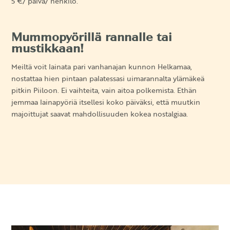
5 €/ päivä/ henkilö.
Mummopyörillä rannalle tai
mustikkaan!
Meiltä voit lainata pari vanhanajan kunnon Helkamaa,
nostattaa hien pintaan palatessasi uimarannalta ylämäkeä
pitkin Piiloon. Ei vaihteita, vain aitoa polkemista. Ethän
jemmaa lainapyöriä itsellesi koko päiväksi, että muutkin
majoittujat saavat mahdollisuuden kokea nostalgiaa.