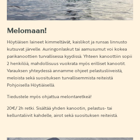
Melomaan!
Höytiäisen laineet kimmeltävät, kaislikot ja runsas linnusto
kutsuvat järvelle. Auringonlaskut tai aamusumut voi kokea
parikanoottien turvallisessa kyydissä. Yhteen kanoottiin sopii
2 henkilöä, mahdollisuus vuokrata myös erilliset kanootit.
Varauksen yhteydessä annamme ohjeet pelastusliiveistä,
meloista sekä suosituksen turvallisemmista reiteistä
Pohjoisella Höytiäisellä.
Tiedustele myös ohjattua melontaretkeä!
20€/ 2h retki. Sisältää yhden kanootin, pelastus- tai
kelluntaliivit kahdelle, airot sekä suosituksen reiteistä.