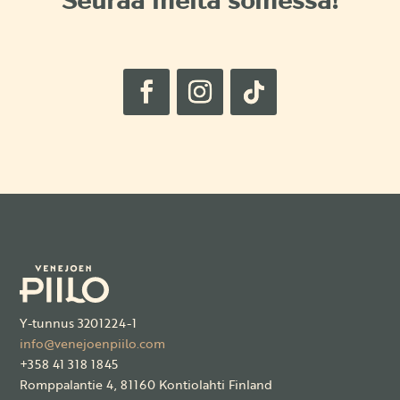
Seuraa meitä somessa!
Y-tunnus 3201224-1
info@venejoenpiilo.com
+358 41 318 1845
Romppalantie 4, 81160 Kontiolahti Finland