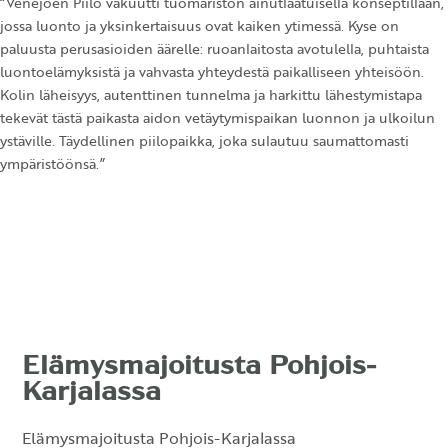
“Venejoen Piilo vakuutti tuomariston ainutlaatuisella konseptillaan,
jossa luonto ja yksinkertaisuus ovat kaiken ytimessä. Kyse on
paluusta perusasioiden äärelle: ruoanlaitosta avotulella, puhtaista
luontoelämyksistä ja vahvasta yhteydestä paikalliseen yhteisöön.
Kolin läheisyys, autenttinen tunnelma ja harkittu lähestymistapa
tekevät tästä paikasta aidon vetäytymispaikan luonnon ja ulkoilun
ystäville. Täydellinen piilopaikka, joka sulautuu saumattomasti
ympäristöönsä.”
Elämysmajoitusta Pohjois-
Karjalassa
Elämysmajoitusta Pohjois-Karjalassa