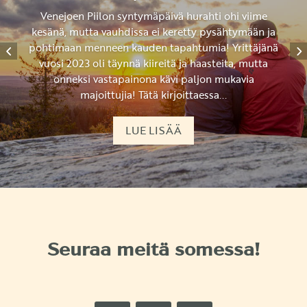
Venejoen Piilon syntymäpäivä hurahti ohi viime
kesänä, mutta vauhdissa ei keretty pysähtymään ja
pohtimaan menneen kauden tapahtumia! Yrittäjänä
vuosi 2023 oli täynnä kiireitä ja haasteita, mutta
onneksi vastapainona kävi paljon mukavia
majoittujia! Tätä kirjoittaessa...
LUE LISÄÄ
Seuraa meitä somessa!