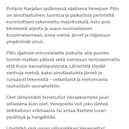
Pohjois-Karjalan sydämessä sijaitseva Venejoen Piilo
on ainutlaatuinen, luontoa ja paikallisia perinteitä
kunnioittaen rakennettu majoituskylä. Astu pois
kiireisestä arjesta ja saavu suomalaiseen
korpimaisemaan, jossa metsä, järvet ja hiljaisuus
ympäröivät sinut.
Piilo sijaitsee erinomaisella paikalla: alle puolen
tunnin matkan päässä sekä Joensuun lentoasemalta
että Kolin kansallispuistosta. Lähistöltä löydät
vanhoja metsiä, kaksi ainutlaatuista järveä ja
runsaasti tekemistä – retkeilystä ja melonnasta
rauhallisiin saunahetkiin.
Olet lämpimästi tervetullut vieraaksemme juuri
sellaisena kuin olet. Venejoelta voit joko lähteä
seikkailuun erämaassa tai antaa itsellesi luvan
pysähtyä ja hengähtää.
Löydätkö sinä oman piilopaikkasi Venejoelta?