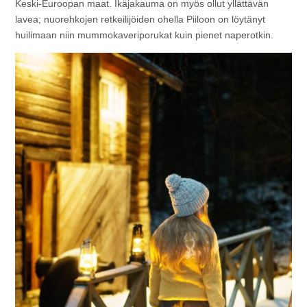
Keski-Euroopan maat. Ikäjakauma on myös ollut yllättävän
lavea; nuorehkojen retkeilijöiden ohella Piiloon on löytänyt
huilimaan niin mummokaveriporukat kuin pienet naperotkin.