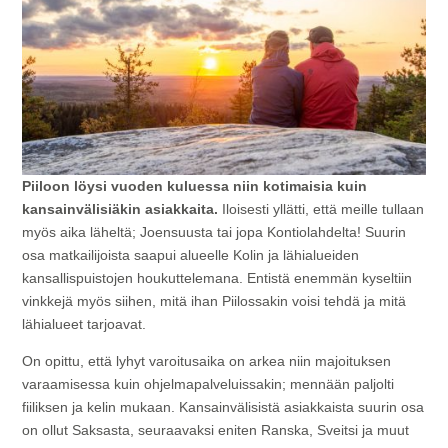
Piiloon löysi vuoden kuluessa niin kotimaisia kuin
kansainvälisiäkin asiakkaita.
Iloisesti yllätti, että meille tullaan
myös aika läheltä; Joensuusta tai jopa Kontiolahdelta! Suurin
osa matkailijoista saapui alueelle Kolin ja lähialueiden
kansallispuistojen houkuttelemana. Entistä enemmän kyseltiin
vinkkejä myös siihen, mitä ihan Piilossakin voisi tehdä ja mitä
lähialueet tarjoavat.
On opittu, että lyhyt varoitusaika on arkea niin majoituksen
varaamisessa kuin ohjelmapalveluissakin; mennään paljolti
fiiliksen ja kelin mukaan. Kansainvälisistä asiakkaista suurin osa
on ollut Saksasta, seuraavaksi eniten Ranska, Sveitsi ja muut