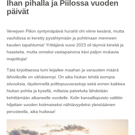
Ihan pihalla ja Piilossa vuoden
päivät
Venejoen Piilon syntymäpäivä hurahti ohi viime kesänä, mutta
vauhdissa ei keretty pysähtymään ja pohtimaan menneen
kauden tapahtumia! Yrittäjänä vuosi 2023 oli täynnä kiireitä ja
haasteita, mutta onneksi vastapainona kävi paljon mukavia
majoittujia!
Tätä kirjoittaessa lumi leijailee maahan ja varausten määrä
lähiviikoille on vähäisempi. On aika hiukan tehdä isompia
siivouksia, täydennellä polttopuuvarastoja sekä ennen kaikkea
hiukan pohtia ja kysellä, millaisia palveluita lähdetään
kehittämään alkaneelle vuodelle. Kolin kansallispuisto valittiin
hiljattain vuoden kotimaiseksi nähtävyydeksi yleisöäänien
perusteella, aika huikeaa!