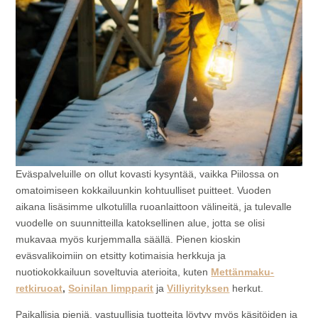
Eväspalveluille on ollut kovasti kysyntää, vaikka Piilossa on
omatoimiseen kokkailuunkin kohtuulliset puitteet. Vuoden
aikana lisäsimme ulkotulilla ruoanlaittoon välineitä, ja tulevalle
vuodelle on suunnitteilla katoksellinen alue, jotta se olisi
mukavaa myös kurjemmalla säällä. Pienen kioskin
eväsvalikoimiin on etsitty kotimaisia herkkuja ja
nuotiokokkailuun soveltuvia aterioita, kuten
Mettänmaku-
retkiruoat
,
Soinilan limpparit
ja
Villiyrityksen
herkut.
Paikallisia pieniä, vastuullisia tuotteita löytyy myös käsitöiden ja