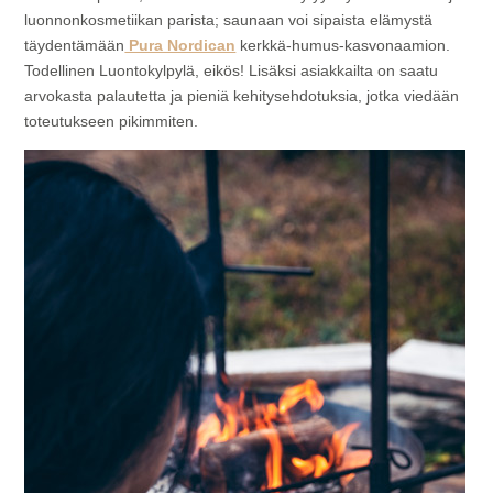
luonnonkosmetiikan parista; saunaan voi sipaista elämystä
täydentämään
Pura Nordican
kerkkä-humus-kasvonaamion.
Todellinen Luontokylpylä, eikös! Lisäksi asiakkailta on saatu
arvokasta palautetta ja pieniä kehitysehdotuksia, jotka viedään
toteutukseen pikimmiten.