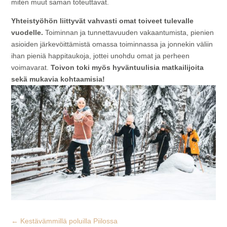
miten muut saman toteuttavat.
Yhteistyöhön liittyvät vahvasti omat toiveet tulevalle
vuodelle.
Toiminnan ja tunnettavuuden vakaantumista, pienien
asioiden järkevöittämistä omassa toiminnassa ja jonnekin väliin
ihan pieniä happitaukoja, jottei unohdu omat ja perheen
voimavarat.
Toivon toki myös hyväntuulisia matkailijoita
sekä mukavia kohtaamisia!
←
Kestävämmillä poluilla Piilossa