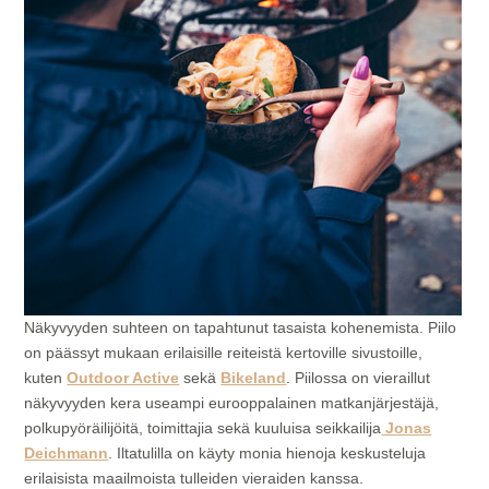
Näkyvyyden suhteen on tapahtunut tasaista kohenemista. Piilo
on päässyt mukaan erilaisille reiteistä kertoville sivustoille,
kuten
Outdoor Active
sekä
Bikeland
. Piilossa on vieraillut
näkyvyyden kera useampi eurooppalainen matkanjärjestäjä,
polkupyöräilijöitä, toimittajia sekä kuuluisa seikkailija
Jonas
Deichmann
. Iltatulilla on käyty monia hienoja keskusteluja
erilaisista maailmoista tulleiden vieraiden kanssa.